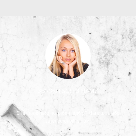
ЗВ'ЯЖІТЬСЯ З НАМИ
Є питання або потрібен підбір? Напишіть або
зателефонуйте нам: