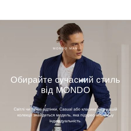
MONDO MAN
Обирайте сучасний стиль
від MONDO
Світлі чи темні відтінки, Casual або класика — у нашій
колекції знайдеться модель, яка підкреслить вашу
індивідуальність.