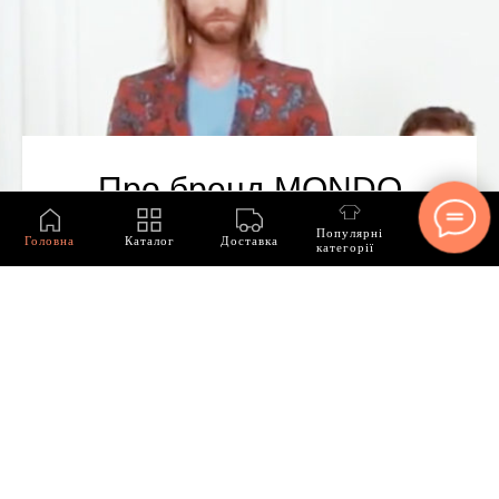
Про бренд MONDO
Популярні
Головна
Каталог
Доставка
категорії
З нами понад 15 років! Ми спеціалізуємося
лише на чоловічому одязі MONDO та
гарантуємо ідентичність кожної моделі з
офіційним каталогом.
Наш асортимент включає:
Джинси та брюки
Куртки, кофти, жакети, пуховики
Сорочки, футболки, світшоти