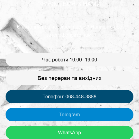
ЗВ'ЯЖІТЬСЯ З НАМИ
Є питання або потрібен підбір? Напишіть або
зателефонуйте нам:
Час роботи 10:00–19:00
Без перерви та вихідних
Телефон: 068-448-3888
Telegram
WhatsApp