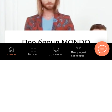
Про бренд MONDO
Популярні
Головна
Каталог
Доставка
категорії
З нами понад 15 років! Ми спеціалізуємося
лише на чоловічому одязі MONDO та
гарантуємо ідентичність кожної моделі з
офіційним каталогом.
Наш асортимент включає:
Джинси та брюки
Куртки, кофти, жакети, пуховики
Сорочки, футболки, світшоти