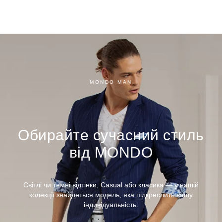
MONDO MAN
Обирайте сучасний стиль
від MONDO
Світлі чи темні відтінки, Casual або класика — у нашій
колекції знайдеться модель, яка підкреслить вашу
індивідуальність.