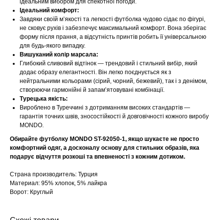
ідеальним вибором для спекотної погоди.
Ідеальний комфорт:
Завдяки своїй м’якості та легкості футболка чудово сідає по фігурі,
не сковує рухів і забезпечує максимальний комфорт. Вона зберігає
форму після прання, а відсутність принтів робить її універсальною
для будь-якого випадку.
Вишуканий колір марсала:
Глибокий сливовий відтінок — трендовий і стильний вибір, який
додає образу елегантності. Він легко поєднується як з
нейтральними кольорами (сірий, чорний, бежевий), так і з денімом,
створюючи гармонійні й запам’ятовувані комбінації.
Турецька якість:
Вироблено в Туреччині з дотриманням високих стандартів —
гарантія точних швів, зносостійкості й довговічності кожного виробу
MONDO.
Обирайте футболку MONDO ST-92050-1, якщо шукаєте не просто
комфортний одяг, а досконалу основу для стильних образів, яка
подарує відчуття розкоші та впевненості з кожним дотиком.
Страна производитель: Турция
Материал: 95% хлопок, 5% лайкра
Ворот: Круглый