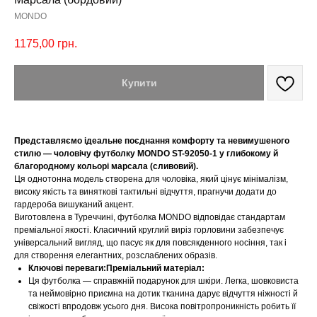
MONDO
1175,00
грн.
Купити
Представляємо ідеальне поєднання комфорту та невимушеного
стилю — чоловічу футболку MONDO ST-92050-1 у глибокому й
благородному кольорі марсала (сливовий).
Ця однотонна модель створена для чоловіка, який цінує мінімалізм,
високу якість та виняткові тактильні відчуття, прагнучи додати до
гардероба вишуканий акцент.
Виготовлена в Туреччині, футболка MONDO відповідає стандартам
преміальної якості. Класичний круглий виріз горловини забезпечує
універсальний вигляд, що пасує як для повсякденного носіння, так і
для створення елегантних, розслаблених образів.
Ключові переваги:Преміальний матеріал:
Ця футболка — справжній подарунок для шкіри. Легка, шовковиста
та неймовірно приємна на дотик тканина дарує відчуття ніжності й
свіжості впродовж усього дня. Висока повітропроникність робить її