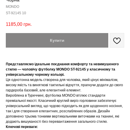
MONDO
ST-92145 10
1185,00
грн.
Купити
Представляємо ідеальне поєднання комфорту та невимушеного
стилю — чоловічу футболку MONDO ST-92145 у класичному та
універсальному чорному кольорі.
Ця однотонна модель створена для чоловіка, який цінує мінімалізм,
високу якість та виняткові тактильні відчуття, прагнучи додати до свого
гардероба базовий, але елегантний елемент.
Вироблена в Туреччині, футболка MONDO втілює стандарти
преміальної якості. Класичний круглий виріз горловини забезпечує
універсальний вигляд, що чудово підходить як для щоденного носіння,
так і для створення елегантних, розслаблених образів. Дизайн
доповнено трьома тонкими вертикальними виточками на тканині, які
додають вишуканості без перевантаження загального стилю.
Ключові переваги: