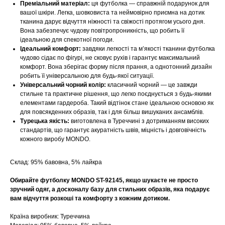
Преміальний матеріал:
ця футболка — справжній подарунок для
вашої шкіри. Легка, шовковиста та неймовірно приємна на дотик
тканина дарує відчуття ніжності та свіжості протягом усього дня.
Вона забезпечує чудову повітропроникність, що робить її
ідеальною для спекотної погоди.
Ідеальний комфорт:
завдяки легкості та м’якості тканини футболка
чудово сідає по фігурі, не сковує рухів і гарантує максимальний
комфорт. Вона зберігає форму після прання, а однотонний дизайн
робить її універсальною для будь-якої ситуації.
Універсальний чорний колір:
класичний чорний — це завжди
стильне та практичне рішення, що легко поєднується з будь-якими
елементами гардероба. Такий відтінок стане ідеальною основою як
для повсякденних образів, так і для більш вишуканих ансамблів.
Турецька якість:
виготовлена в Туреччині з дотриманням високих
стандартів, що гарантує акуратність швів, міцність і довговічність
кожного виробу MONDO.
Склад: 95% бавовна, 5% лайкра
Обирайте футболку MONDO ST-92145, якщо шукаєте не просто
зручний одяг, а досконалу базу для стильних образів, яка подарує
вам відчуття розкоші та комфорту з кожним дотиком.
Країна виробник: Туреччина